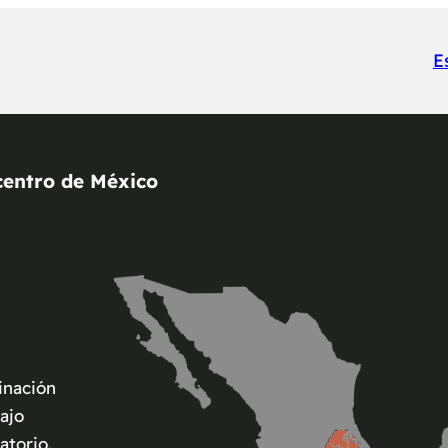
E
centro de México
inación
ajo
atorio.