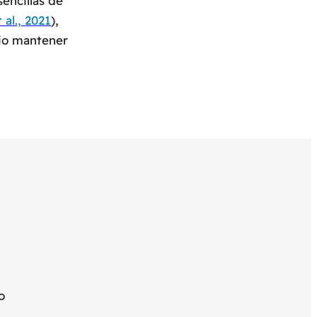
encillas de
 al., 2021
),
rio mantener
o