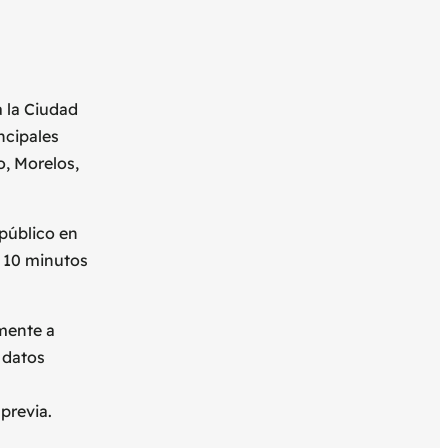
 la Ciudad
ncipales
o, Morelos,
 público en
 10 minutos
amente a
 datos
 previa.