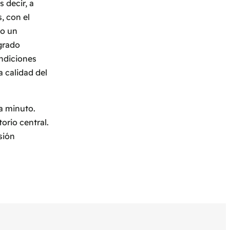
 decir, a
, con el
do un
 grado
ondiciones
 calidad del
a minuto.
orio central.
sión